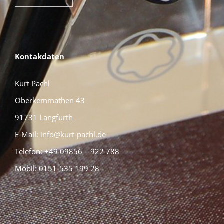
Kontakdaten
Kurt Pachl
Oberkemmathen 43
91731 Langfurth
E-Mail: info@kurt-pachl.de
Telefon: +49 09856 – 922 788
Mobil: 0151-535 199 28